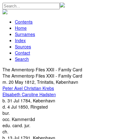
Contents
Home
Surnames
Index
Sources
Contact
Search
The Ammentorp Files XXII - Family Card
The Ammentorp Files XXII - Family Card
m.
20 May 1812, Trinitatis, København
Peter Axel Christian Krebs
Elisabeth Caroline Hadsten
b.
31 Jul 1784, København
d.
4 Jul 1850, Ringsted
bur.
occ.
Kammerråd
edu.
cand. jur.
ch.
b.
13 Jul 1791, København